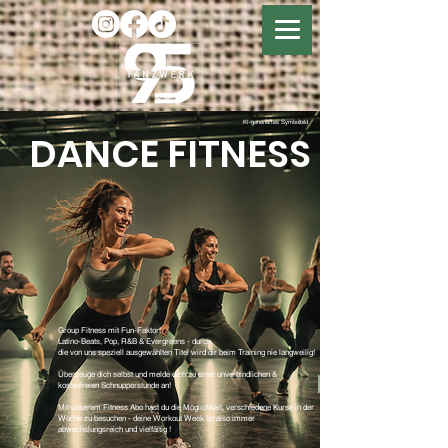
KI-generiertes Symbolbild
DANCE FITNESS
Group Fitness mit Fun-Faktor!
Latino-Beats, Pop, R&B & Evergreens - durch
die von uns speziell ausgewählten Titel wird dir beim Training nie langweilig!
Überzeuge dich selbst und melde dich zu einer unverbindlichen &
kostenfreien Schnupperstunde an!
Mit unserem Fitness Abo hast du die Möglichkeit, verschiedene Kurse in der
Woche zu besuchen - deine Workout Week ist also immer
abwechslungsreich und vielfältig !