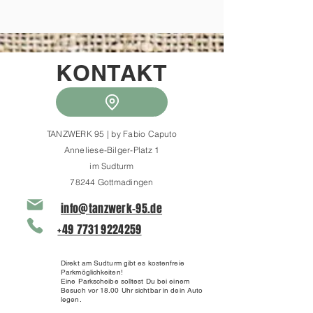
KONTAKT
TANZWERK 95 | by Fabio Caputo
Anneliese-Bilger-Platz 1
im Sudturm
78244 Gottmadingen
info@tanzwerk-95.de
+49 7731 9224259
Direkt am Sudturm gibt es kostenfreie
Parkmöglichkeiten!
Eine Parkscheibe solltest Du bei einem
Besuch vor 18.00 Uhr sichtbar in dein Auto
legen.