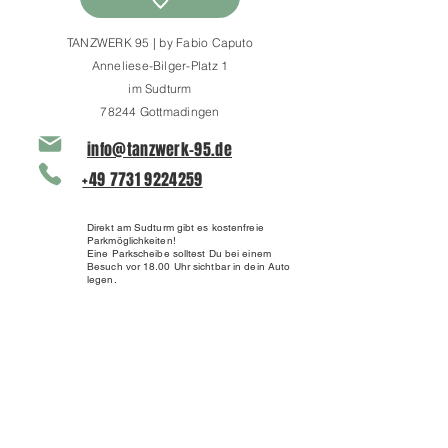
TANZWERK 95 | by Fabio Caputo
Anneliese-Bilger-Platz 1
im Sudturm
78244 Gottmadingen
info@tanzwerk-95.de
+49 7731 9224259
Direkt am Sudturm gibt es kostenfreie
Parkmöglichkeiten!
Eine Parkscheibe solltest Du bei einem
Besuch vor 18.00 Uhr sichtbar in dein Auto
legen.