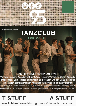
KI-generiertes Symbolbild
TANZCLUB
FÜR PAARE
DAS PERFEKTE HOBBY ZU ZWEIT!
Tanzen, Lachen, Gesellschaft genießen - Unsere Tanzclubs bieten Euch die
Möglichkeit, Eure Freizeit gemeinsam zu gestalten und mit Spaß & Freude
am Tanzen die tänzerischen Kenntnisse zu erweitern und zu vertiefen.
Ihr habt Interesse an unseren Tanzclubs? Gerne beraten wir Euch bei einer
kostenlosen & unverbindlichen Schnupperstunde zu Eurer passenden Stufe.
T STUFE
A STUFE
min. 8 Jahre Tanzerfahrung
min. 6 Jahre Tanzerfahrung