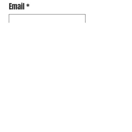
Email
Deine Nachricht an uns:
NACHRICHT SENDEN