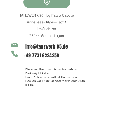
TANZWERK 95 | by Fabio Caputo
Anneliese-Bilger-Platz 1
im Sudturm
78244 Gottmadingen
info@tanzwerk-95.de
+49 7731 9224259
Direkt am Sudturm gibt es kostenfreie
Parkmöglichkeiten!
Eine Parkscheibe solltest Du bei einem
Besuch vor 18.00 Uhr sichtbar in dein Auto
legen.