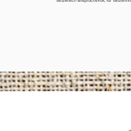
tänzerisch anspruchsvoll, für TänzerIn