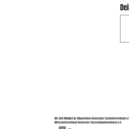
Dei
Wir sind Mitglied im Allgemeinen Deutschen Tanzlehrerverband e.V
Wirtschaftsverbund Deutscher Tanzschulunternehmen e.V.