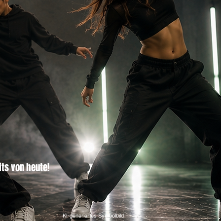
its von heute!
KI-generiertes Symbolbild