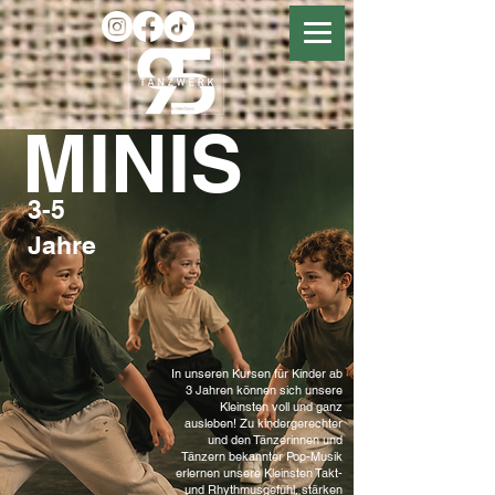
MINIS
3-5
Jahre
In unseren Kursen für Kinder ab
3 Jahren können sich unsere
Kleinsten voll und ganz
ausleben! Zu kindergerechter
und den Tänzerinnen und
Tänzern bekannter Pop-Musik
erlernen unsere Kleinsten Takt-
und Rhythmusgefühl, stärken