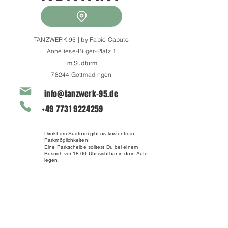
TANZWERK 95 | by Fabio Caputo
Anneliese-Bilger-Platz 1
im Sudturm
78244 Gottmadingen
info@tanzwerk-95.de
+49 7731 9224259
Direkt am Sudturm gibt es kostenfreie
Parkmöglichkeiten!
Eine Parkscheibe solltest Du bei einem
Besuch vor 18.00 Uhr sichtbar in dein Auto
legen.