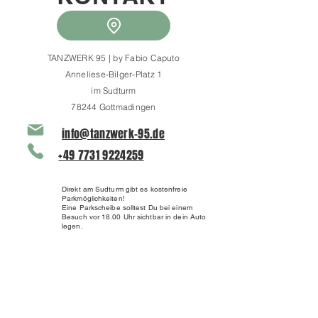
TANZWERK 95 | by Fabio Caputo
Anneliese-Bilger-Platz 1
im Sudturm
78244 Gottmadingen
info@tanzwerk-95.de
+49 7731 9224259
Direkt am Sudturm gibt es kostenfreie
Parkmöglichkeiten!
Eine Parkscheibe solltest Du bei einem
Besuch vor 18.00 Uhr sichtbar in dein Auto
legen.