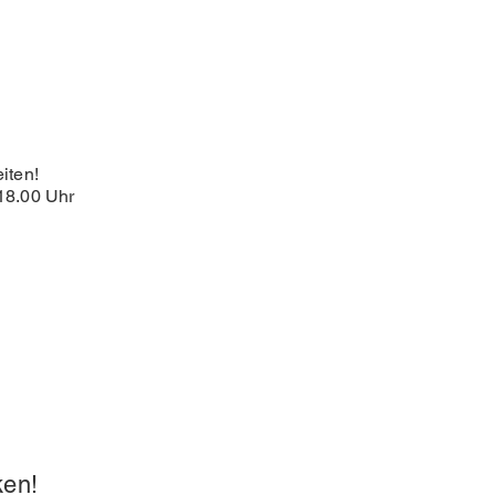
iten!
18.00 Uhr
ken!