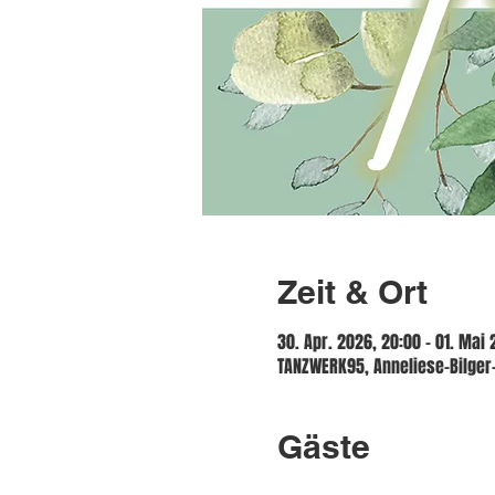
Zeit & Ort
30. Apr. 2026, 20:00 – 01. Mai 
TANZWERK95, Anneliese-Bilger-
Gäste