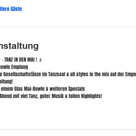
itere Gäste
nstaltung
 - TANZ IN DEN MAI ! 🌷
-Bowle Empfang
e Gesellschaftstänze im Tanzsaal & all styles in the mix auf der Emp
altung!
l. einem Glas Mai-Bowle & weiteren Specials
bend mit viel Tanz, guter Musik & tollen Highlights!