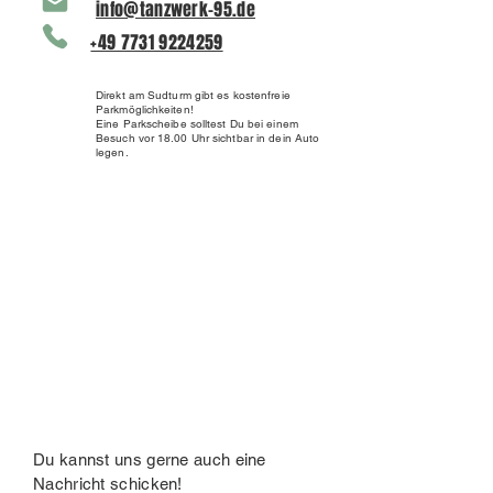
info@tanzwerk-95.de
+49 7731 9224259
Direkt am Sudturm gibt es kostenfreie
Parkmöglichkeiten!
Eine Parkscheibe solltest Du bei einem
Besuch vor 18.00 Uhr sichtbar in dein Auto
legen.
Du kannst uns gerne auch eine
Nachricht schicken!